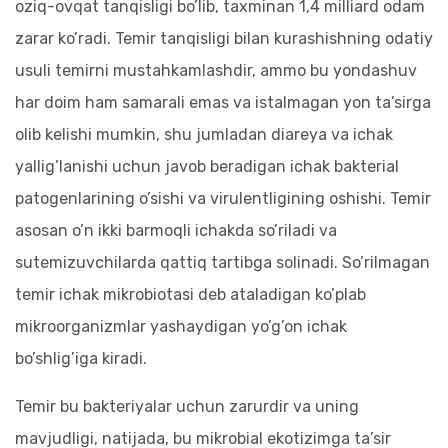
oziq-ovqat tanqisligi bo’lib, taxminan 1,4 milliard odam
zarar ko’radi. Temir tanqisligi bilan kurashishning odatiy
usuli temirni mustahkamlashdir, ammo bu yondashuv
har doim ham samarali emas va istalmagan yon ta’sirga
olib kelishi mumkin, shu jumladan diareya va ichak
yallig’lanishi uchun javob beradigan ichak bakterial
patogenlarining o’sishi va virulentligining oshishi. Temir
asosan o’n ikki barmoqli ichakda so’riladi va
sutemizuvchilarda qattiq tartibga solinadi. So’rilmagan
temir ichak mikrobiotasi deb ataladigan ko’plab
mikroorganizmlar yashaydigan yo’g’on ichak
bo’shlig’iga kiradi.
Temir bu bakteriyalar uchun zarurdir va uning
mavjudligi, natijada, bu mikrobial ekotizimga ta’sir