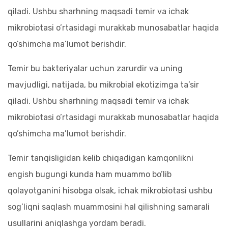
qiladi. Ushbu sharhning maqsadi temir va ichak
mikrobiotasi o’rtasidagi murakkab munosabatlar haqida
qo’shimcha ma’lumot berishdir.
Temir bu bakteriyalar uchun zarurdir va uning
mavjudligi, natijada, bu mikrobial ekotizimga ta’sir
qiladi. Ushbu sharhning maqsadi temir va ichak
mikrobiotasi o’rtasidagi murakkab munosabatlar haqida
qo’shimcha ma’lumot berishdir.
Temir tanqisligidan kelib chiqadigan kamqonlikni
engish bugungi kunda ham muammo bo’lib
qolayotganini hisobga olsak, ichak mikrobiotasi ushbu
sog’liqni saqlash muammosini hal qilishning samarali
usullarini aniqlashga yordam beradi.