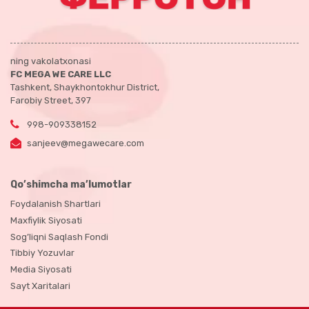
ning vakolatxonasi
FC MEGA WE CARE LLC
Tashkent, Shaykhontokhur District,
Farobiy Street, 397
998-909338152
sanjeev@megawecare.com
Qo’shimcha ma’lumotlar
Foydalanish Shartlari
Maxfiylik Siyosati
Sog’liqni Saqlash Fondi
Tibbiy Yozuvlar
Media Siyosati
Sayt Xaritalari