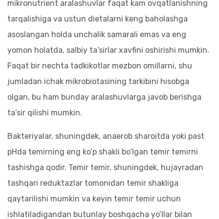
mikronutrient aralashuvlar faqat kam ovqatlanishning
tarqalishiga va ustun dietalarni keng baholashga
asoslangan holda unchalik samarali emas va eng
yomon holatda, salbiy ta’sirlar xavfini oshirishi mumkin.
Faqat bir nechta tadkikotlar mezbon omillarni, shu
jumladan ichak mikrobiotasining tarkibini hisobga
olgan, bu ham bunday aralashuvlarga javob berishga
ta’sir qilishi mumkin.
Bakteriyalar, shuningdek, anaerob sharoitda yoki past
pHda temirning eng ko’p shakli bo’lgan temir temirni
tashishga qodir. Temir temir, shuningdek, hujayradan
tashqari reduktazlar tomonidan temir shakliga
qaytarilishi mumkin va keyin temir temir uchun
ishlatiladigandan butunlay boshqacha yo’llar bilan