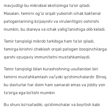
mavjudligi bu mikrobial ekotizimga ta’sir qiladi.
Masalan, temirni og’iz orqali yuborish ichak bakterial
patogenlarining ko’payishi va virulentligini oshirishi
mumkin, bu diareya va ichak yallig’lanishiga olib keladi.
Temir tanqisligi mikrob tarkibiga ham ta’sir qiladi,
temirga kirishni cheklash orqali patogen bosqinchilarga
qarshi ozuqaviy immunitetni mustahkamlaydi.
Temir tanqisligi bilan kurashishning usullaridan biri
temirni mustahkamlash va/yoki qo’shimchalardir. Biroq,
bu dasturlar har doim ham samarali emas va jiddiy yon
ta’sirga ega bo’lishi mumkin
Bu shuni ko’rsatadiki, qo’shimchalar va boyitish kabi