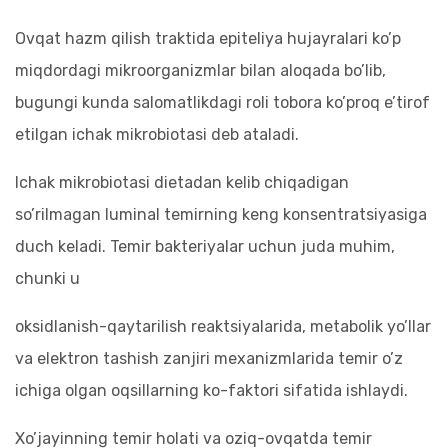
Ovqat hazm qilish traktida epiteliya hujayralari ko’p
miqdordagi mikroorganizmlar bilan aloqada bo’lib,
bugungi kunda salomatlikdagi roli tobora ko’proq e’tirof
etilgan ichak mikrobiotasi deb ataladi.
Ichak mikrobiotasi dietadan kelib chiqadigan
so’rilmagan luminal temirning keng konsentratsiyasiga
duch keladi. Temir bakteriyalar uchun juda muhim,
chunki u
oksidlanish-qaytarilish reaktsiyalarida, metabolik yo’llar
va elektron tashish zanjiri mexanizmlarida temir o’z
ichiga olgan oqsillarning ko-faktori sifatida ishlaydi.
Xo’jayinning temir holati va oziq-ovqatda temir