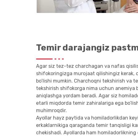
Temir darajangiz pastm
Agar siz tez-tez charchagan va nafas qisilis
shifokoringizga murojaat qilishingiz kerak, 
bo’lishi mumkin. Charchoqni tekshirish va tem
tekshirish shifokorga nima uchun anemiya bo
aniqlashga yordam beradi. Agar siz homilador
etarli miqdorda temir zahiralariga ega bo’l
muhimroqdir.
Ayollar hayz paytida va homiladorlikdan keyi
erkaklarnikiga qaraganda temir tanqisligi k
chekishadi. Ayollarda ham homiladorlikning 