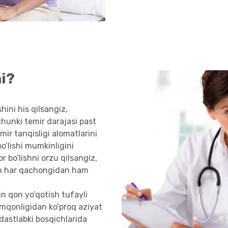
i?
hini his qilsangiz,
chunki temir darajasi past
ir tanqisligi alomatlarini
’lishi mumkinligini
 bo’lishni orzu qilsangiz,
ish har qachongidan ham
n qon yo’qotish tufayli
amqonligidan ko’proq aziyat
dastlabki bosqichlarida