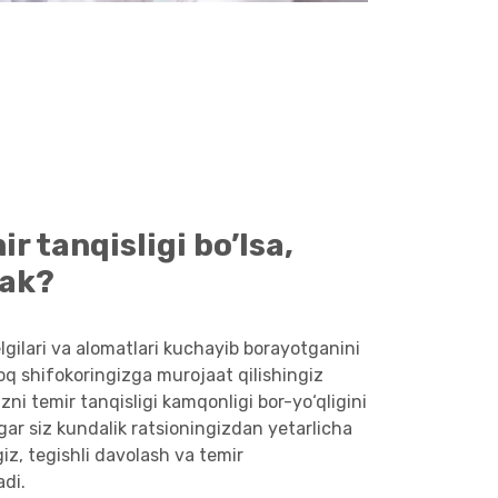
r tanqisligi bo’lsa,
rak?
lgilari va alomatlari kuchayib borayotganini
roq shifokoringizga murojaat qilishingiz
zni temir tanqisligi kamqonligi bor-yo‘qligini
gar siz kundalik ratsioningizdan yetarlicha
iz, tegishli davolash va temir
adi.