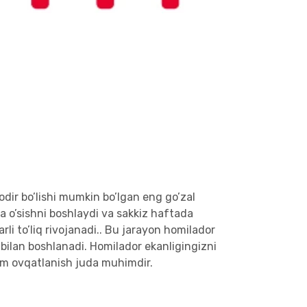
odir bo’lishi mumkin bo’lgan eng go’zal
ta o’sishni boshlaydi va sakkiz haftada
li to’liq rivojanadi.. Bu jarayon homilador
 bilan boshlanadi. Homilador ekanligingizni
om ovqatlanish juda muhimdir.