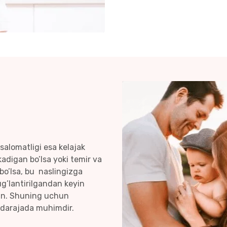
salomatligi esa kelajak
adigan bo’lsa yoki temir va
o’lsa, bu naslingizga
ug’lantirilgandan keyin
mkin. Shuning uchun
l darajada muhimdir.