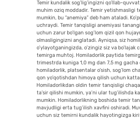
Temir kundalik sog’lig’ingizni qo’llab-quvv
muhim oziq moddadir. Temir yetishmasligi tem
mumkin, bu “anemiya” deb ham ataladi. Ko’pr
uchraydi. Temir tanqisligi anemiyasi tanangi
uchun zarur bo’lgan sog’lom qizil qon hujayra
olmasligingizni anglatadi. Ayniqsa, siz homil
o’ylayotganingizda, o’zingiz siz va bo’lajak 
temirga muhtoj. Homiladorlik paytida temirg
trimestrda kuniga 1,0 mg dan 7,5 mg gacha 
homiladorlik, platsentalar o’sish, sog’lom c
qon yo’qotishdan himoya qilish uchun katta
Homiladorlikdan oldin temir tanqisligi chaq
ta’sir qilishi mumkin, ya’ni ular tug’ilishda 
mumkin. Homiladorlikning boshida temir tan
mavjudligi erta tug’ilish xavfini oshiradi. Mu
uchun siz temirni kundalik hayotingizga kiri