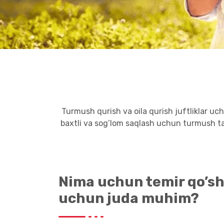
Turmush qurish va oila qurish juftliklar u
baxtli va sog’lom saqlash uchun turmush tar
Nima uchun temir qo’sh
uchun juda muhim?