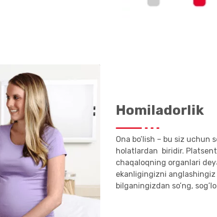
Homiladorlik
Ona bo’lish – bu siz uchun s
holatlardan biridir. Platsen
chaqaloqning organlari deyar
ekanligingizni anglashingiz
bilganingizdan so’ng, sog’l