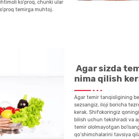
ehtimoli ko’proq, chunki ular
ko’proq temirga muhtoj.
Agar sizda temi
nima qilish ke
Agar temir tanqisligining be
sezsangiz, iloji boricha tez
kerak. Shifokoringiz qoningi
bilish uchun tekshiradi va a
temir ololmayotgan bo’lsang
qo‘shimchalarini tavsiya qil