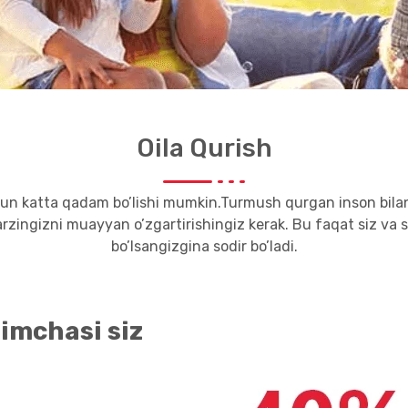
Oila Qurish
chun katta qadam bo’lishi mumkin.Turmush qurgan inson bilan
zingizni muayyan o’zgartirishingiz kerak. Bu faqat siz va s
bo’lsangizgina sodir bo’ladi.
imchasi siz