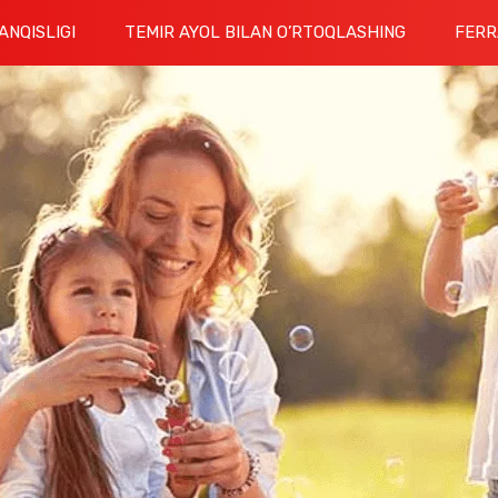
ANQISLIGI
TEMIR AYOL BILAN O’RTOQLASHING
FERR