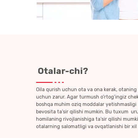
Otalar-chi?
Oila qurish uchun ota va ona kerak, otaning 
uchun zarur. Agar turmush o’rtog’ingiz chek
boshqa muhim oziq moddalar yetishmasligi b
bevosita ta’sir qilishi mumkin. Bu tuxum ur
homilaning rivojlanishiga ta’sir qilishi mu
otalarning salomatligi va ovqatlanishi bir xi