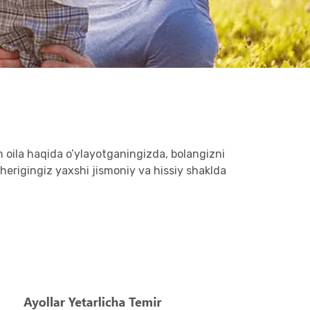
 oila haqida o’ylayotganingizda, bolangizni
herigingiz yaxshi jismoniy va hissiy shaklda