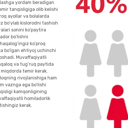
atlashga yordam beradigan
ir tanqisligiga olib kelishi
oq ayollar va bolalarda
z bo’ylab kislorodni tashish
lari sonini ko’paytira
ador bo’lishni
chaqalog’ingiz ko’proq
a bo’lgan ehtiyoj uchinchi
oshadi. Muvaffaqiyatli
haqaloq va tug’ruq paytida
 miqdorda temir kerak.
aloqning rivojlanishiga ham
kam vaznga ega bo’lishi
qisligi kamqonligining
vaffaqiyatli homiladorlik
tishingiz kerak.