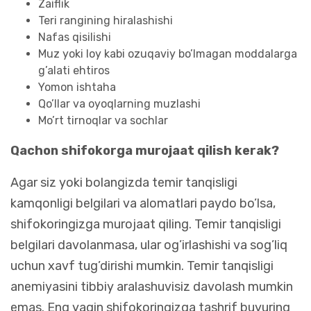
Zaiflik
Teri rangining hiralashishi
Nafas qisilishi
Muz yoki loy kabi ozuqaviy bo’lmagan moddalarga
g’alati ehtiros
Yomon ishtaha
Qo’llar va oyoqlarning muzlashi
Mo’rt tirnoqlar va sochlar
Qachon shifokorga murojaat qilish kerak?
Agar siz yoki bolangizda temir tanqisligi
kamqonligi belgilari va alomatlari paydo bo’lsa,
shifokoringizga murojaat qiling. Temir tanqisligi
belgilari davolanmasa, ular og’irlashishi va sog’liq
uchun xavf tug’dirishi mumkin. Temir tanqisligi
anemiyasini tibbiy aralashuvisiz davolash mumkin
emas. Eng yaqin shifokoringizga tashrif buyuring