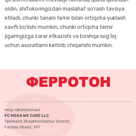
oldin, shifokoringizdan maslahat so’rash tavsiya
etiladi, chunki tanani temir bilan ortiqcha yuklash
xavfli bo’lishi mumkin, chunki ortiqcha temir
jigaringizga zarar etkazishi va boshqa sog’liq
uchun asoratlarni keltirib chiqarishi mumkin.
ning vakolatxonasi
FC MEGA WE CARE LLC
Tashkent, Shaykhontokhur District,
Farobiy Street, 397