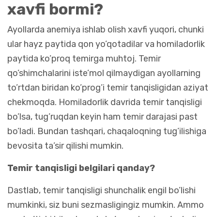
xavfi bormi?
Ayollarda anemiya ishlab olish xavfi yuqori, chunki
ular hayz paytida qon yo’qotadilar va homiladorlik
paytida ko’proq temirga muhtoj. Temir
qo’shimchalarini iste’mol qilmaydigan ayollarning
to’rtdan biridan ko’prog’i temir tanqisligidan aziyat
chekmoqda. Homiladorlik davrida temir tanqisligi
bo’lsa, tug’ruqdan keyin ham temir darajasi past
bo’ladi. Bundan tashqari, chaqaloqning tug’ilishiga
bevosita ta’sir qilishi mumkin.
Temir tanqisligi belgilari qanday?
Dastlab, temir tanqisligi shunchalik engil bo’lishi
mumkinki, siz buni sezmasligingiz mumkin. Ammo