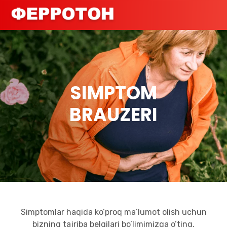
SIMPTOM
BRAUZERI
Simptomlar haqida ko’proq ma’lumot olish uchun
bizning tajriba belgilari bo’limimizga o’ting.