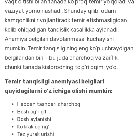
vaqt o’tishi bilan tanada ko’proq temir yo’qoladi va
vaziyat yomonlashadi. Shunday qilib, odam
kamqonlikni rivojlantiradi; temir etishmasligidan
kelib chiqadigan tanqislik kasallikka aylanadi.
Anemiya belgilari davolanmasa, kuchayishi
mumkin. Temir tanqisligining eng ko’p uchraydigan
belgilaridan biri – bu juda charchoq va zaiflik,
chunki tanada kislorodning to’g’ri oqimi yo’q.
Temir tanqisligi anemiyasi belgilari
quyidagilarni o’z ichiga olishi mumkin:
Haddan tashqari charchoq
Bosh og’rig’I
Bosh aylanishi
Ko’krak og’rig’i
Tez yurak urishi