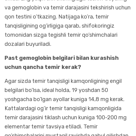
va gemoglobin va temir darajasini tekshirish uchun
qon testini o’tkazing. Natijaga ko’ra, temir
tanqisligining og’irligiga qarab, shifokoringiz
tomonidan sizga tegishli temir qo’shimchalari
dozalari buyuriladi.
Past gemoglobin belgilari bilan kurashish
uchun qancha temir kerak?
Agar sizda temir tanqisligi kamqonligining engil
belgilari bo’lsa, ideal holda, 19 yoshdan 50
yoshgacha bo’lgan ayollar kuniga 14,8 mg kerak.
Kattalardagi og’ir temir tanqisligi kamqonligida
temir darajasini tiklash uchun kuniga 100-200 mg
elementar temir tavsiya etiladi. Temir
qo’shimchalarini mustaqil ravishda qabul qilishdan