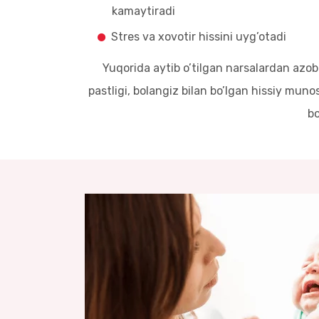
kamaytiradi
Stres va xovotir hissini uyg’otadi
Yuqorida aytib o’tilgan narsalardan azob 
pastligi, bolangiz bilan bo’lgan hissiy muno
bo