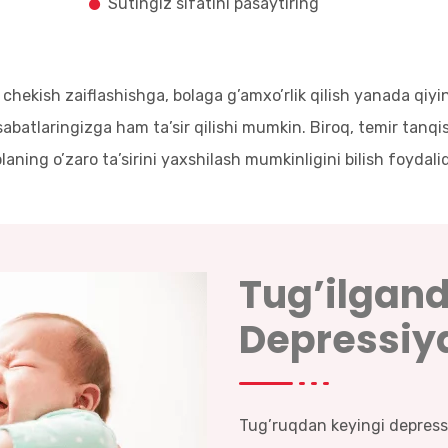
Sutingiz sifatini pasaytiring
chekish zaiflashishga, bolaga g’amxo’rlik qilish yanada qiyin
sabatlaringizga ham ta’sir qilishi mumkin. Biroq, temir tanq
laning o’zaro ta’sirini yaxshilash mumkinligini bilish foydalid
Tug’ilgan
Depressiy
Tug’ruqdan keyingi depressi