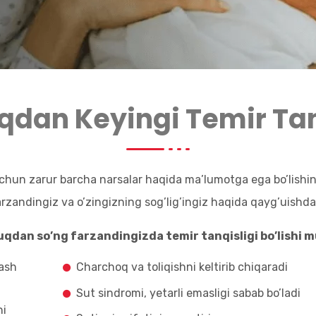
qdan Keyingi Temir Tan
uchun zarur barcha narsalar haqida ma’lumotga ega bo’lishin
Farzandingiz va o’zingizning sog’lig’ingiz haqida qayg’uishd
uqdan so’ng farzandingizda temir tanqisligi bo’lishi 
ash
Charchoq va toliqishni keltirib chiqaradi
Sut sindromi, yetarli emasligi sabab bo’ladi
ni