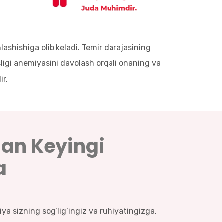
lashishiga olib keladi. Temir darajasining
isligi anemiyasini davolash orqali onaning va
ir.
dan Keyingi
a
ya sizning sog’lig’ingiz va ruhiyatingizga,