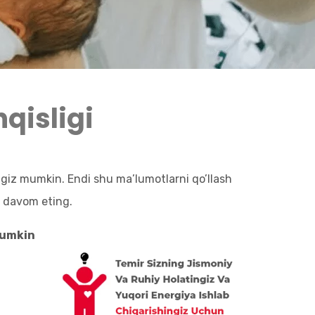
qisligi
giz mumkin. Endi shu ma’lumotlarni qo’llash
a davom eting.
mumkin