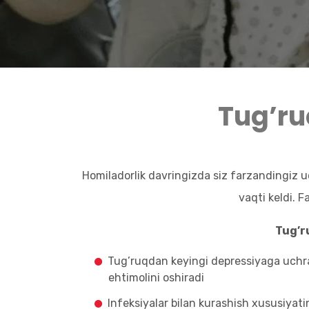
Tug’ru
Homiladorlik davringizda siz farzandingiz 
vaqti keldi. 
Tug’r
Tug’ruqdan keyingi depressiyaga uchr
ehtimolini oshiradi
Infeksiyalar bilan kurashish xususiyati