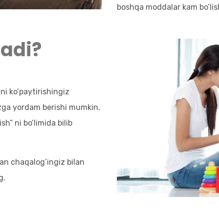
boshqa moddalar kam bo’lis
ladi?
i ko’paytirishingiz
izga yordam berishi mumkin,
h” ni bo’limida bilib
gan chaqalog’ingiz bilan
g.