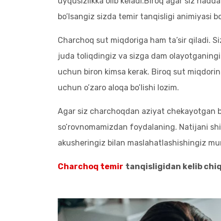
uyqusizlikka olib keladi.Biroq agar siz had
bo’lsangiz sizda temir tanqisligi animiyasi b
Charchoq sut miqdoriga ham ta’sir qiladi. 
juda toliqdingiz va sizga dam olayotganingi
uchun biron kimsa kerak. Biroq sut miqdorin
uchun o’zaro aloqa bo’lishi lozim.
Agar siz charchoqdan aziyat chekayotgan b
so’rovnomamizdan foydalaning. Natijani shi
akusheringiz bilan maslahatlashishingiz mu
Charchoq temir
tanqisligidan kelib chi