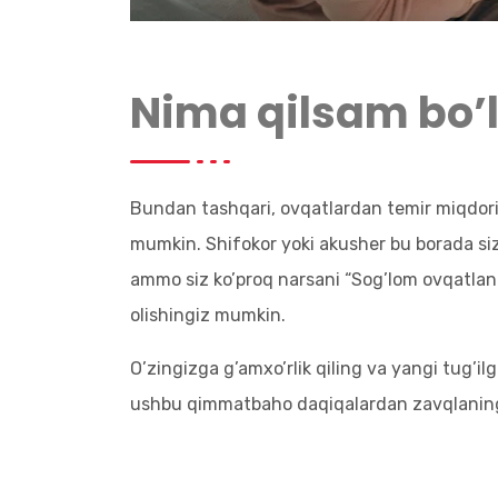
Nima qilsam bo’
Bundan tashqari, ovqatlardan temir miqdorin
mumkin. Shifokor yoki akusher bu borada s
ammo siz ko’proq narsani “Sog’lom ovqatlanis
olishingiz mumkin.
O’zingizga g’amxo’rlik qiling va yangi tug’il
ushbu qimmatbaho daqiqalardan zavqlanin