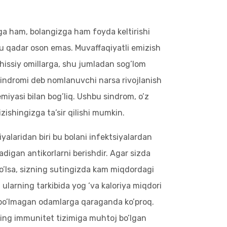
zga ham, bolangizga ham foyda keltirishi
u qadar oson emas. Muvaffaqiyatli emizish
va hissiy omillarga, shu jumladan sog’lom
sindromi deb nomlanuvchi narsa rivojlanish
emiyasi bilan bog’liq. Ushbu sindrom, o’z
ishingizga ta’sir qilishi mumkin.
alaridan biri bu bolani infektsiyalardan
digan antikorlarni berishdir. Agar sizda
bo’lsa, sizning sutingizda kam miqdordagi
a ularning tarkibida yog ‘va kaloriya miqdori
i bo’lmagan odamlarga qaraganda ko’proq.
ing immunitet tizimiga muhtoj bo’lgan