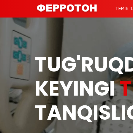
TEMIR T
TUG'RUQ
KEYINGI
T
TANQISLI