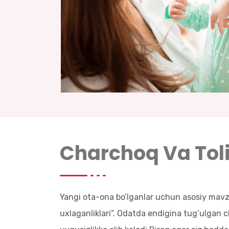
Charchoq Va Tol
Yangi ota-ona bo’lganlar uchun asosiy mav
uxlaganliklari”. Odatda endigina tug’ulgan 