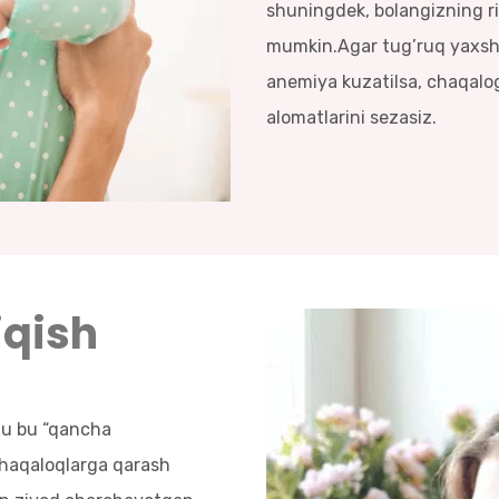
shuningdek, bolangizning rivo
mumkin.Agar tug’ruq yaxshi
anemiya kuzatilsa, chaqalog
alomatlarini sezasiz.
iqish
zu bu “qancha
chaqaloqlarga qarash