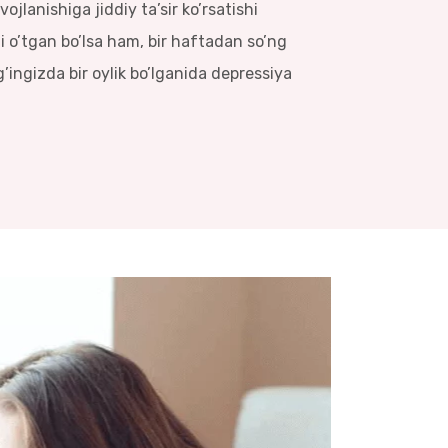
jlanishiga jiddiy ta’sir ko’rsatishi
 o’tgan bo’lsa ham, bir haftadan so’ng
’ingizda bir oylik bo’lganida depressiya