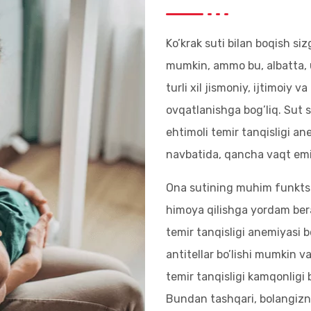
Ko’krak suti bilan boqish si
mumkin, ammo bu, albatta, 
turli xil jismoniy, ijtimoiy 
ovqatlanishga bog’liq. Sut 
ehtimoli temir tanqisligi an
navbatida, qancha vaqt emiz
Ona sutining muhim funktsiy
himoya qilishga yordam bera
temir tanqisligi anemiyasi 
antitellar bo’lishi mumkin v
temir tanqisligi kamqonlig
Bundan tashqari, bolangizn