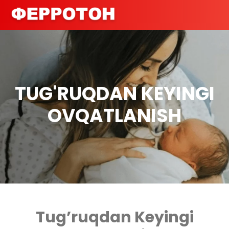
TUG'RUQDAN KEYINGI
OVQATLANISH
Tug’ruqdan Keyingi