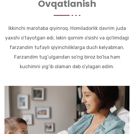
Ovqatlanish
Ikkinchi marotaba qiyinroq. Homiladorlik davrim juda
yaxshi o’tayotgan edi, lekin qornim o’sishi va qo’limdagi
farzandim tufayli qiyinchiliklarga duch kelyabman.
Farzandim tug’ulgandan so’ng biroz bo’lsa ham
kuchimni yig’ib olaman deb o’ylagan edim.