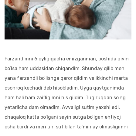
Farzandimni 6 oyligigacha emizganman, boshida qiyin
bo’lsa ham uddasidan chiqandim. Shunday qilib men
yana farzandli bo’lishga qaror qildim va ikkinchi marta
osonroq kechadi deb hisobladim. Uyga qaytganimda
ham hali ham zaifligimni his qildim. Tug’ruqdan so’ng
yetarlicha dam olmadim. Avvaligi sutim yaxshi edi,
chaqaloq katta bo’lgani sayin sutga bo’lgan ehtiyoj
osha bordi va men uni sut bilan ta’minlay olmasligimni