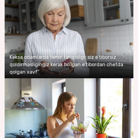
Keksa odamlarda temir tanqisligi: siz e’tiborsiz
qoldirmasligingiz kerak bo’lgan e’tibordan chetda
qolgan xavf”