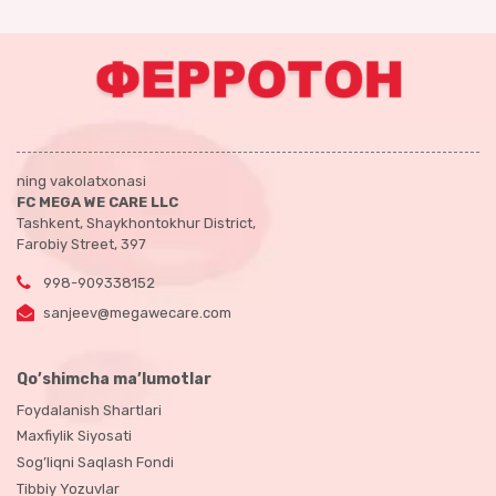
ning vakolatxonasi
FC MEGA WE CARE LLC
Tashkent, Shaykhontokhur District,
Farobiy Street, 397
998-909338152
sanjeev@megawecare.com
Qo’shimcha ma’lumotlar
Foydalanish Shartlari
Maxfiylik Siyosati
Sog’liqni Saqlash Fondi
Tibbiy Yozuvlar