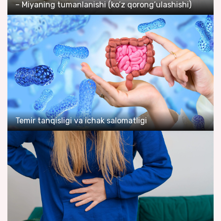
– Miyaning tumanlanishi (ko’z qorong’ulashishi)
Temir tanqisligi va ichak salomatligi