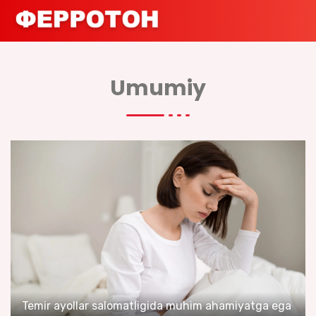
Umumiy
Temir ayollar salomatligida muhim ahamiyatga ega