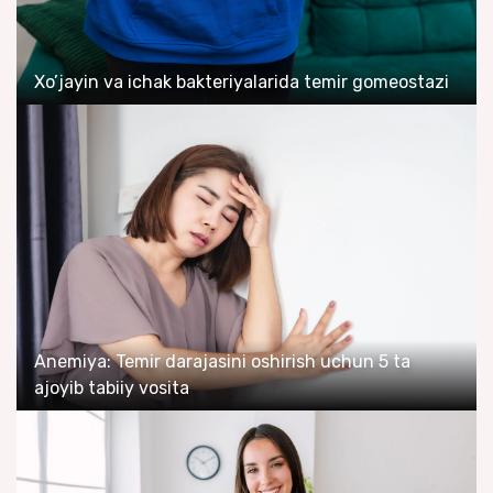
Xo’jayin va ichak bakteriyalarida temir gomeostazi
Anemiya: Temir darajasini oshirish uchun 5 ta
ajoyib tabiiy vosita