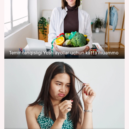
Temir tanqisligi Yosh ayollar uchun katta muammo