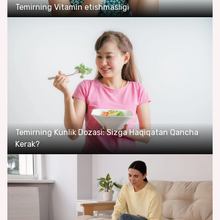
Temirning Vitamin etishmasligi
Temirning Kunlik Dozasi: Sizga Haqiqatan Qancha
Kerak?