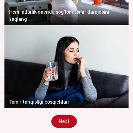
Homiladorlik davrida sog’lom temir darajasini
saqlang
Temir tanqisligi bosqichlari
Next