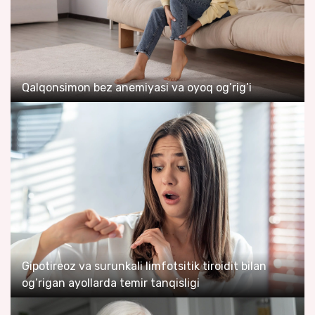
Qalqonsimon bez anemiyasi va oyoq og’rig’i
Gipotireoz va surunkali limfotsitik tiroidit bilan
og’rigan ayollarda temir tanqisligi