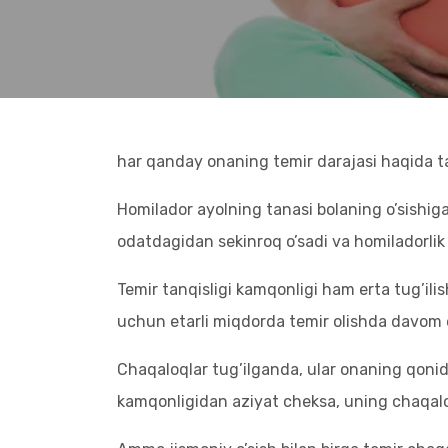
O’SISHIGA
QILISHI 
har qanday onaning temir darajasi haqida tas
Homilador ayolning tanasi bolaning o’sishig
odatdagidan sekinroq o’sadi va homiladorlik 
Temir tanqisligi kamqonligi ham erta tug’ili
uchun etarli miqdorda temir olishda davom 
Chaqaloqlar tug’ilganda, ular onaning qonida
kamqonligidan aziyat cheksa, uning chaqalog’