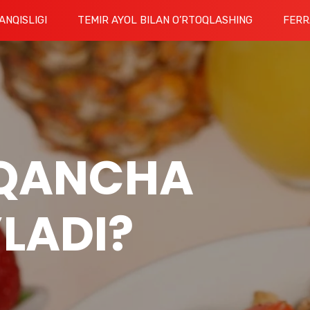
ANQISLIGI
TEMIR AYOL BILAN O’RTOQLASHING
FERR
QANCHA
’LADI?