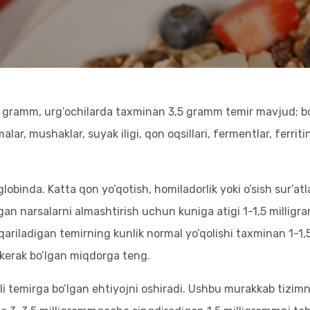
 4 gramm, urg’ochilarda taxminan 3,5 gramm temir mavjud; 
lar, mushaklar, suyak iligi, qon oqsillari, fermentlar, ferr
inda. Katta qon yo’qotish, homiladorlik yoki o’sish sur’atla
an narsalarni almashtirish uchun kuniga atigi 1-1,5 milligr
hiqariladigan temirning kunlik normal yo’qolishi taxminan 1-1,5
 kerak bo’lgan miqdorga teng.
qali temirga bo’lgan ehtiyojni oshiradi. Ushbu murakkab tizi