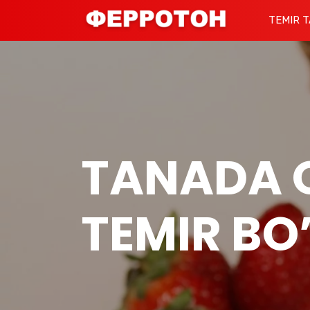
TEMIR T
TANADA 
TEMIR BO