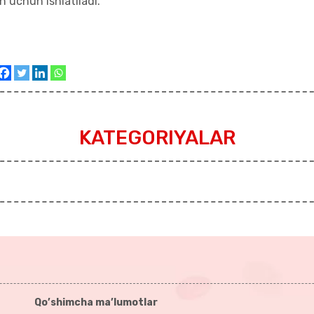
h uchun ishlatiladi.
KATEGORIYALAR
Qo’shimcha ma’lumotlar