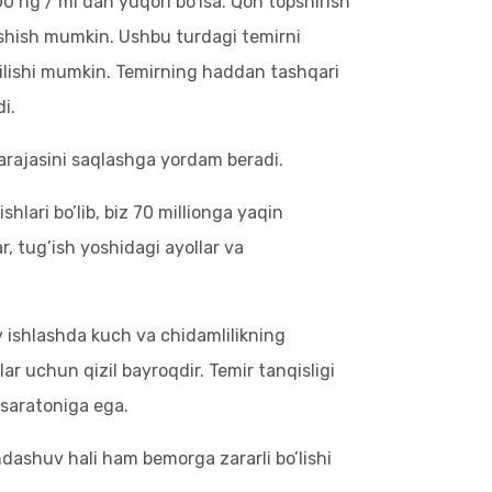
00 ng / ml dan yuqori bo’lsa. Qon topshirish
rishish mumkin. Ushbu turdagi temirni
tilishi mumkin. Temirning haddan tashqari
i.
darajasini saqlashga yordam beradi.
shlari bo’lib, biz 70 millionga yaqin
, tug’ish yoshidagi ayollar va
iy ishlashda kuch va chidamlilikning
r uchun qizil bayroqdir. Temir tanqisligi
saratoniga ega.
ndashuv hali ham bemorga zararli bo’lishi