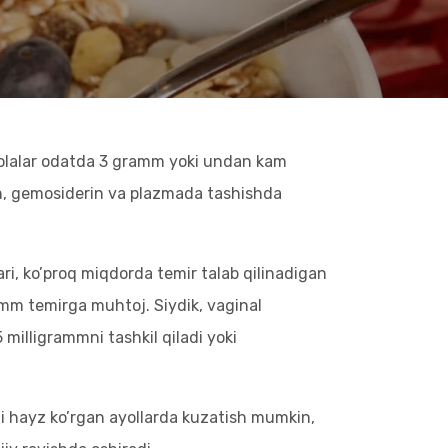
bolalar odatda 3 gramm yoki undan kam
itin, gemosiderin va plazmada tashishda
ri, ko’proq miqdorda temir talab qilinadigan
amm temirga muhtoj. Siydik, vaginal
 milligrammni tashkil qiladi yoki
mni hayz ko’rgan ayollarda kuzatish mumkin,