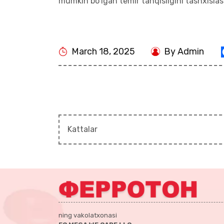
mumkin bo’lgan temir tanqisligini tashxislas
March 18, 2025
By Admin
Kattalar
ning vakolatxonasi