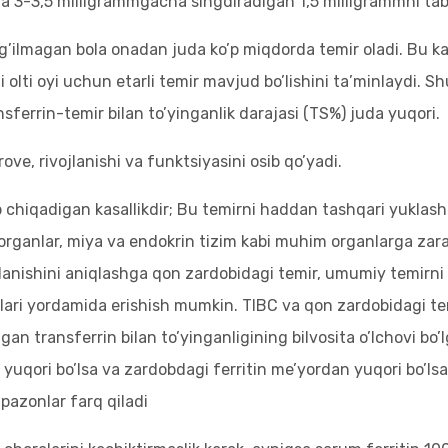
tda 3-3,5 milligrammgacha singdiradigan 1,5 milligrammni tabi
g’ilmagan bola onadan juda ko’p miqdorda temir oladi. Bu kat
olti oyi uchun etarli temir mavjud bo’lishini ta’minlaydi. Sh
sferrin-temir bilan to’yinganlik darajasi (TS%) juda yuqori.
ove, rivojlanishi va funktsiyasini osib qo’yadi.
chiqadigan kasallikdir; Bu temirni haddan tashqari yuklash k
iv organlar, miya va endokrin tizim kabi muhim organlarga zar
anishini aniqlashga qon zardobidagi temir, umumiy temirni bo
stlari yordamida erishish mumkin. TIBC va qon zardobidagi t
an transferrin bilan to’yinganligining bilvosita o’lchovi bo’
yuqori bo’lsa va zardobdagi ferritin me’yordan yuqori bo’lsa,
pazonlar farq qiladi