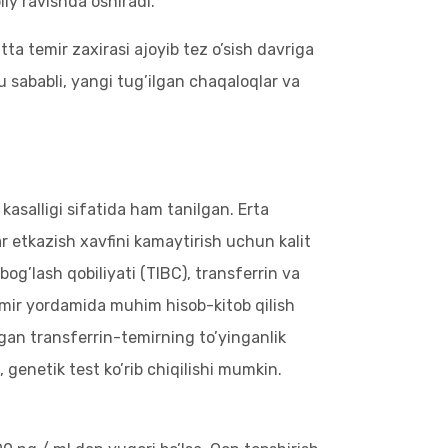
iy ravishda oshiradi.
ta temir zaxirasi ajoyib tez o’sish davriga
u sababli, yangi tug’ilgan chaqaloqlar va
asalligi sifatida ham tanilgan. Erta
ar etkazish xavfini kamaytirish uchun kalit
g’lash qobiliyati (TIBC), transferrin va
emir yordamida muhim hisob-kitob qilish
lgan transferrin-temirning to’yinganlik
 genetik test ko’rib chiqilishi mumkin.