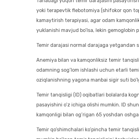
Tanadagi yuqori temir darajasini pasaytirish
yoki terapevtik flebotomiya (shifokor qon t
kamaytirish terapiyasi, agar odam kamqonlik
yuklanishi mavjud bo’lsa, lekin gemoglobin pa
Temir darajasi normal darajaga yetgandan so’
Anemiya bilan va kamqonliksiz temir tanqisligi
odamning sog’lom ishlashi uchun etarli temir
oziqlanishning yagona manbai sigir suti bo’
Temir tanqisligi (ID) oqibatlari bolalarda ko
pasayishini o’z ichiga olishi mumkin. ID shu
kamqonligi bilan og’rigan 65 yoshdan oshga
Temir qo’shimchalari ko’pincha temir tanqisl