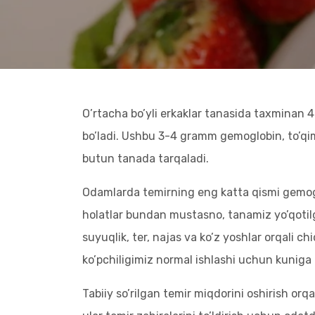
O’rtacha bo’yli erkaklar tanasida taxminan
bo’ladi. Ushbu 3-4 gramm gemoglobin, to’qima
butun tanada tarqaladi.
Odamlarda temirning eng katta qismi gemoglob
holatlar bundan mustasno, tanamiz yo’qotilg
suyuqlik, ter, najas va ko’z yoshlar orqali c
ko’pchiligimiz normal ishlashi uchun kuniga
Tabiiy so’rilgan temir miqdorini oshirish or