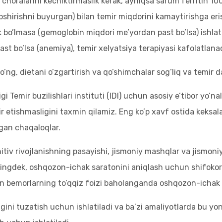
 choralarini kechiktirmaslik kerak, ayniqsa sarum ferritin 10
opshirishni buyurgan) bilan temir miqdorini kamaytirishga e
 bo’lmasa (gemoglobin miqdori me’yordan past bo’lsa) ishla
st bo’lsa (anemiya), temir xelyatsiya terapiyasi kafolatlanad
ng, dietani o’zgartirish va qo’shimchalar sog’liq va temir 
 Temir buzilishlari instituti (IDI) uchun asosiy e’tibor yo’nali
 etishmasligini taxmin qilamiz. Eng ko’p xavf ostida keksalar
lgan chaqaloqlar.
gnitiv rivojlanishning pasayishi, jismoniy mashqlar va jismon
ningdek, oshqozon-ichak saratonini aniqlash uchun shifokorla
n bemorlarning to’qqiz foizi baholanganda oshqozon-ichak 
igini tuzatish uchun ishlatiladi va ba’zi amaliyotlarda bu yo