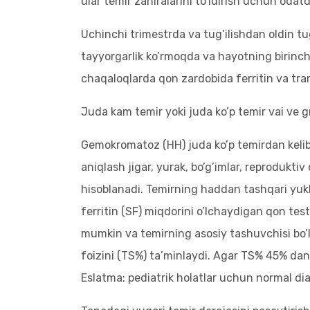
ular temir zahiralarini to’ldirish uchun oda
Uchinchi trimestrda va tug’ilishdan oldin tu
tayyorgarlik ko’rmoqda va hayotning birinchi 
chaqaloqlarda qon zardobida ferritin va tran
Juda kam temir yoki juda ko’p temir vai ve gr
Gemokromatoz (HH) juda ko’p temirdan kelib 
aniqlash jigar, yurak, bo’g’imlar, reprodukt
hisoblanadi. Temirning haddan tashqari yukl
ferritin (SF) miqdorini o’lchaydigan qon te
mumkin va temirning asosiy tashuvchisi bo’lg
foizini (TS%) ta’minlaydi. Agar TS% 45% dan 
Eslatma: pediatrik holatlar uchun normal dia