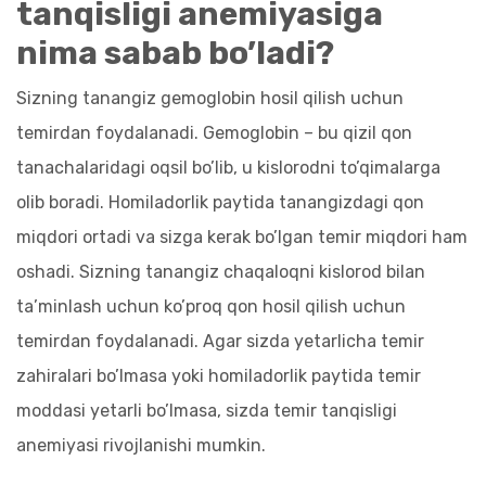
tanqisligi anemiyasiga
nima sabab bo’ladi?
Sizning tanangiz gemoglobin hosil qilish uchun
temirdan foydalanadi. Gemoglobin – bu qizil qon
tanachalaridagi oqsil bo’lib, u kislorodni to’qimalarga
olib boradi. Homiladorlik paytida tanangizdagi qon
miqdori ortadi va sizga kerak bo’lgan temir miqdori ham
oshadi. Sizning tanangiz chaqaloqni kislorod bilan
ta’minlash uchun ko’proq qon hosil qilish uchun
temirdan foydalanadi. Agar sizda yetarlicha temir
zahiralari bo’lmasa yoki homiladorlik paytida temir
moddasi yetarli bo’lmasa, sizda temir tanqisligi
anemiyasi rivojlanishi mumkin.