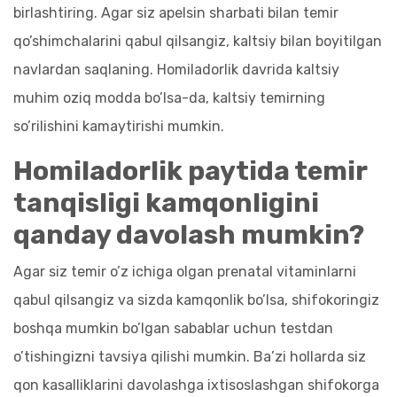
birlashtiring. Agar siz apelsin sharbati bilan temir
qo’shimchalarini qabul qilsangiz, kaltsiy bilan boyitilgan
navlardan saqlaning. Homiladorlik davrida kaltsiy
muhim oziq modda bo’lsa-da, kaltsiy temirning
so’rilishini kamaytirishi mumkin.
Homiladorlik paytida temir
tanqisligi kamqonligini
qanday davolash mumkin?
Agar siz temir o’z ichiga olgan prenatal vitaminlarni
qabul qilsangiz va sizda kamqonlik bo’lsa, shifokoringiz
boshqa mumkin bo’lgan sabablar uchun testdan
o’tishingizni tavsiya qilishi mumkin. Ba’zi hollarda siz
qon kasalliklarini davolashga ixtisoslashgan shifokorga