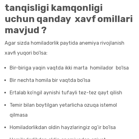
tanqisligi kamqonligi
uchun qanday xavf omillari
mavjud ?
Agar sizda homiladorlik paytida anemiya rivojlanish
xavfi yuqori bo’lsa:
Bir-biriga yaqin vaqtda ikki marta homilador bo’lsa
Bir nechta homila bir vaqtda bo’lsa
Ertalab ko’ngil aynishi tufayli tez-tez qayt qilish
Temir bilan boytilgan yetarlicha ozuqa istemol
qilmasa
Homiladorlikdan oldin hayzlaringiz og’ir bo’lsa