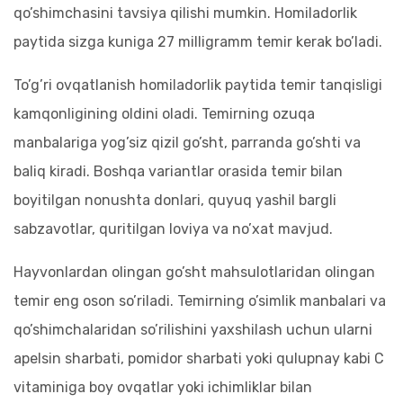
qo’shimchasini tavsiya qilishi mumkin. Homiladorlik
paytida sizga kuniga 27 milligramm temir kerak bo’ladi.
To’g’ri ovqatlanish homiladorlik paytida temir tanqisligi
kamqonligining oldini oladi. Temirning ozuqa
manbalariga yog’siz qizil go’sht, parranda go’shti va
baliq kiradi. Boshqa variantlar orasida temir bilan
boyitilgan nonushta donlari, quyuq yashil bargli
sabzavotlar, quritilgan loviya va no’xat mavjud.
Hayvonlardan olingan go’sht mahsulotlaridan olingan
temir eng oson so’riladi. Temirning o’simlik manbalari va
qo’shimchalaridan so’rilishini yaxshilash uchun ularni
apelsin sharbati, pomidor sharbati yoki qulupnay kabi C
vitaminiga boy ovqatlar yoki ichimliklar bilan