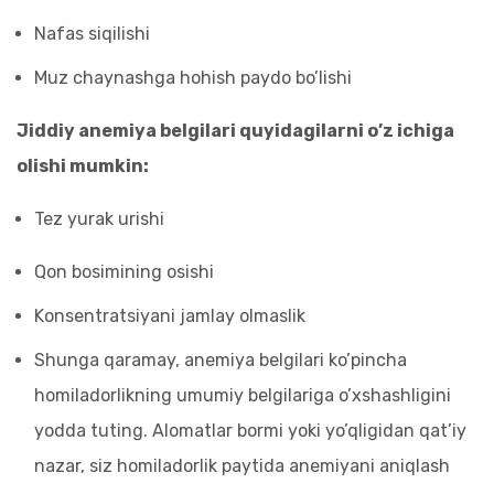
Nafas siqilishi
Muz chaynashga hohish paydo bo’lishi
Jiddiy anemiya belgilari quyidagilarni o’z ichiga
olishi mumkin:
Tez yurak urishi
Qon bosimining osishi
Konsentratsiyani jamlay olmaslik
Shunga qaramay, anemiya belgilari ko’pincha
homiladorlikning umumiy belgilariga o’xshashligini
yodda tuting. Alomatlar bormi yoki yo’qligidan qat’iy
nazar, siz homiladorlik paytida anemiyani aniqlash