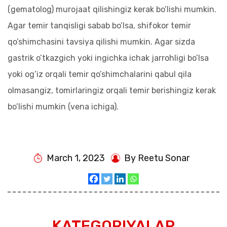
(gematolog) murojaat qilishingiz kerak bo’lishi mumkin.
Agar temir tanqisligi sabab bo’lsa, shifokor temir
qo’shimchasini tavsiya qilishi mumkin. Agar sizda
gastrik o’tkazgich yoki ingichka ichak jarrohligi bo’lsa
yoki og’iz orqali temir qo’shimchalarini qabul qila
olmasangiz, tomirlaringiz orqali temir berishingiz kerak
bo’lishi mumkin (vena ichiga).
March 1, 2023
By Reetu Sonar
KATEGORIYALAR