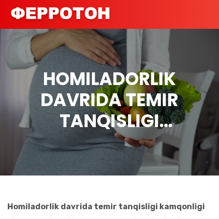
HOMILADORLIK
DAVRIDA TEMIR
TANQISLIGI
KAMQONLIGI: OLDINI
OLISH BO’YICHA
MASLAHATLAR
Homiladorlik davrida temir tanqisligi kamqonligi