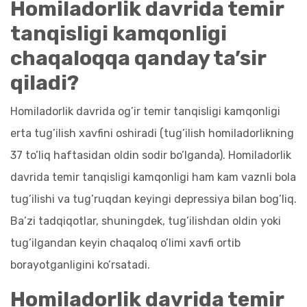
Homiladorlik davrida temir
tanqisligi kamqonligi
chaqaloqqa qanday ta’sir
qiladi?
Homiladorlik davrida og’ir temir tanqisligi kamqonligi
erta tug’ilish xavfini oshiradi (tug’ilish homiladorlikning
37 to’liq haftasidan oldin sodir bo’lganda). Homiladorlik
davrida temir tanqisligi kamqonligi ham kam vaznli bola
tug’ilishi va tug’ruqdan keyingi depressiya bilan bog’liq.
Ba’zi tadqiqotlar, shuningdek, tug’ilishdan oldin yoki
tug’ilgandan keyin chaqaloq o’limi xavfi ortib
borayotganligini ko’rsatadi.
Homiladorlik davrida temir