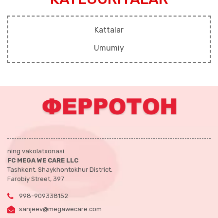
Kattalar
Umumiy
ning vakolatxonasi
FC MEGA WE CARE LLC
Tashkent, Shaykhontokhur District,
Farobiy Street, 397
998-909338152
sanjeev@megawecare.com