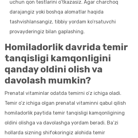
uchun qon testlarini o’tkazasiz. Agar charchoq
darajangiz yoki boshqa alomatlar haqida
tashvishlansangiz, tibbiy yordam ko’rsatuvchi
provayderingiz bilan gaplashing.
Homiladorlik davrida temir
tanqisligi kamqonligini
qanday oldini olish va
davolash mumkin?
Prenatal vitaminlar odatda temirni o’z ichiga oladi.
Temir o’z ichiga olgan prenatal vitaminni qabul qilish
homiladorlik paytida temir tanqisligi kamqonligining
oldini olishga va davolashga yordam beradi. Ba’zi
hollarda sizning shifokoringiz alohida temir