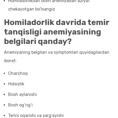
Homiladorlikdan oldin anemiyadan aziyat
chekayotgan bo’lsangiz
Homiladorlik davrida temir
tanqisligi anemiyasining
belgilari qanday?
Anemiyaning belgilari va symptomlari quyidagilardan
iborat:
Charchoq
Holsizlik
Bosh aylanishi
Bosh og’rig’i
Terini oqarishi va sarg’ayishi