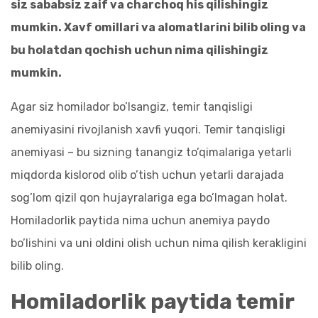
siz sababsiz zaif va charchoq his qilishingiz
mumkin. Xavf omillari va alomatlarini bilib oling va
bu holatdan qochish uchun nima qilishingiz
mumkin.
Agar siz homilador bo’lsangiz, temir tanqisligi
anemiyasini rivojlanish xavfi yuqori. Temir tanqisligi
anemiyasi – bu sizning tanangiz to’qimalariga yetarli
miqdorda kislorod olib o’tish uchun yetarli darajada
sog’lom qizil qon hujayralariga ega bo’lmagan holat.
Homiladorlik paytida nima uchun anemiya paydo
bo’lishini va uni oldini olish uchun nima qilish kerakligini
bilib oling.
Homiladorlik paytida temir