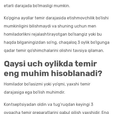
etarli darajada bo’lmasligi mumkin.
Ko’pgina ayollar temir darajasida etishmovchilik bo’lishi
mumkinligini bilishmaydi va shuning uchun men
homiladorlikni rejalashtirayotgan bo’lsangiz yoki bu
haqda bilganingizdan so’ng, chaqaloq 3 oylik bo’lgunga
qadar temir qo’shimchalarini olishni tavsiya qilaman.
Qaysi uch oylikda temir
eng muhim hisoblanadi?
Homilador bo’lasizmi yoki yo’qmi, yaxshi temir
darajasiga ega bo’lish muhimdir.
Kontseptsiyadan oldin va tug’ruqdan keyingi 3
oygacha temir preparatlarini qabul qilish yaxshidir. Eng