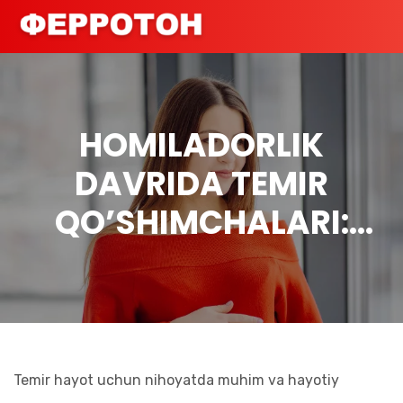
HOMILADORLIK
DAVRIDA TEMIR
QO’SHIMCHALARI:
QACHON QABUL
QILISHNI BOSHLASH
KERAK?
Temir hayot uchun nihoyatda muhim va hayotiy