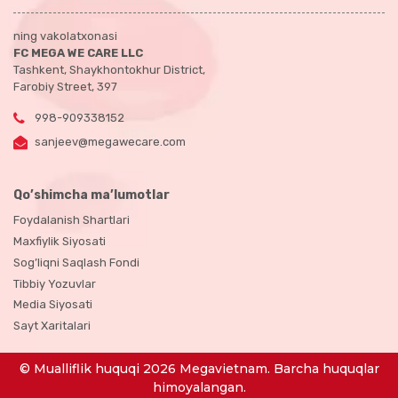
ning vakolatxonasi
FC MEGA WE CARE LLC
Tashkent, Shaykhontokhur District,
Farobiy Street, 397
998-909338152
sanjeev@megawecare.com
Qo’shimcha ma’lumotlar
Foydalanish Shartlari
Maxfiylik Siyosati
Sog’liqni Saqlash Fondi
Tibbiy Yozuvlar
Media Siyosati
Sayt Xaritalari
© Mualliflik huquqi 2026 Megavietnam. Barcha huquqlar
himoyalangan.