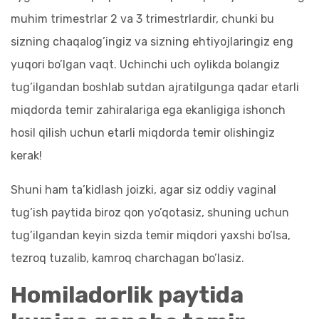
muhim trimestrlar 2 va 3 trimestrlardir, chunki bu
sizning chaqalog’ingiz va sizning ehtiyojlaringiz eng
yuqori bo’lgan vaqt. Uchinchi uch oylikda bolangiz
tug’ilgandan boshlab sutdan ajratilgunga qadar etarli
miqdorda temir zahiralariga ega ekanligiga ishonch
hosil qilish uchun etarli miqdorda temir olishingiz
kerak!
Shuni ham ta’kidlash joizki, agar siz oddiy vaginal
tug’ish paytida biroz qon yo’qotasiz, shuning uchun
tug’ilgandan keyin sizda temir miqdori yaxshi bo’lsa,
tezroq tuzalib, kamroq charchagan bo’lasiz.
Homiladorlik paytida