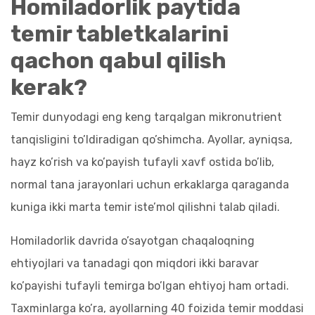
Homiladorlik paytida
temir tabletkalarini
qachon qabul qilish
kerak?
Temir dunyodagi eng keng tarqalgan mikronutrient
tanqisligini to’ldiradigan qo’shimcha. Ayollar, ayniqsa,
hayz ko’rish va ko’payish tufayli xavf ostida bo’lib,
normal tana jarayonlari uchun erkaklarga qaraganda
kuniga ikki marta temir iste’mol qilishni talab qiladi.
Homiladorlik davrida o’sayotgan chaqaloqning
ehtiyojlari va tanadagi qon miqdori ikki baravar
ko’payishi tufayli temirga bo’lgan ehtiyoj ham ortadi.
Taxminlarga ko’ra, ayollarning 40 foizida temir moddasi