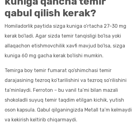
kuniga qancha temir
qabul qilish kerak?
Homiladorlik paytida sizga kuniga o’rtacha 27-30 mg
kerak bo’ladi. Agar sizda temir tanqisligi bo’lsa yoki
allaqachon etishmovchilik xavfi mavjud bo’lsa, sizga
kuniga 60 mg gacha kerak bo’lishi mumkin.
Temirga boy temir fumarat qo’shimchasi temir
darajasining tezroq ko’tarilishini va tezroq so’rilishini
ta’minlaydi. Ferroton – bu vanil ta’mi bilan mazali
shokoladli suyuq temir taqdim etilgan kichik, yutish
oson kapsula. Qabul qilganingizda Metall ta’m kelmaydi
va kekirish keltirib chiqarmaydi.