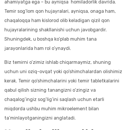
ahamiyatga ega – bu ayniqsa homiladorlik davrida.
Temir sog’lom qon hujayralari, ayniqsa, onaga ham,
chaqaloqqa ham kislorod olib keladigan qizil qon
hujayralarining shakllanishi uchun javobgardir.
Shuningdek, u boshqa ko’plab muhim tana
jarayonlarida ham rol o’ynaydi.
Biz temirni o’zimiz ishlab chiqarmaymiz, shuning
uchun uni oziq-ovqat yoki qo’shimchalardan olishimiz
kerak. Temir qo’shimchalarini yoki temir tabletkalarini
qabul qilish sizning tanangizni o’zingiz va
chaqalog’ingiz sog’lig’ini saqlash uchun etarli
miqdorda ushbu muhim mikroelement bilan
ta’minlayotganingizni anglatadi.