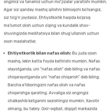
ongimiz va tanamiz uchun mo”jizalar yaratishi mumkin.
Agar siz qanday mashq qilishni bilmoqchi bo’lsangiz,
siz to’g’ri joydasiz. Ehtiyotkorlik haqida ko’proq
ma’lumot olish uchun o’qing va kundalik shov-
shuvingizda meditatsiya bilan shug’ullanish uchun
oson maslahatlar.
Ehtiyotkorlik bilan nafas olish:
Bu juda oson
mashq, lekin katta foyda keltirishi mumkin. Nafas
olayotganda, uni “nafas olish” deb biling va nafas
chiqarayotganda uni “nafas chiqarish” deb biling.
Barcha e’tiboringizni nafas olish va nafas
chiqarishga qarating. Avvaliga siz ongingiz
chalkashib ketganini sezishingiz mumkin. Xavotir
olmang, bu tabiiy. Oxir-oqibat, diqqat markazida