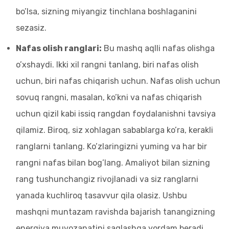
bo’lsa, sizning miyangiz tinchlana boshlaganini
sezasiz.
Nafas olish ranglari:
Bu mashq aqlli nafas olishga
o’xshaydi. Ikki xil rangni tanlang, biri nafas olish
uchun, biri nafas chiqarish uchun. Nafas olish uchun
sovuq rangni, masalan, ko’kni va nafas chiqarish
uchun qizil kabi issiq rangdan foydalanishni tavsiya
qilamiz. Biroq, siz xohlagan sabablarga ko’ra, kerakli
ranglarni tanlang. Ko’zlaringizni yuming va har bir
rangni nafas bilan bog’lang. Amaliyot bilan sizning
rang tushunchangiz rivojlanadi va siz ranglarni
yanada kuchliroq tasavvur qila olasiz. Ushbu
mashqni muntazam ravishda bajarish tanangizning
energiya muvozanatini saqlashga yordam beradi.