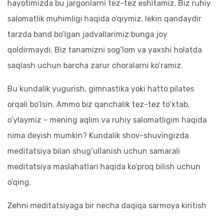
hayotimizda bu jargonlarni tez-tez eshitamiz. Biz ruhiy
salomatlik muhimligi haqida o’qiymiz, lekin qandaydir
tarzda band bo’lgan jadvallarimiz bunga joy
qoldirmaydi. Biz tanamizni sog’lom va yaxshi holatda
saqlash uchun barcha zarur choralarni ko’ramiz.
Bu kundalik yugurish, gimnastika yoki hatto pilates
orqali bo’lsin. Ammo biz qanchalik tez-tez to’xtab,
o’ylaymiz – mening aqlim va ruhiy salomatligim haqida
nima deyish mumkin? Kundalik shov-shuvingizda
meditatsiya bilan shug’ullanish uchun samarali
meditatsiya maslahatlari haqida ko’proq bilish uchun
o’qing.
Zehni meditatsiyaga bir necha daqiqa sarmoya kiritish