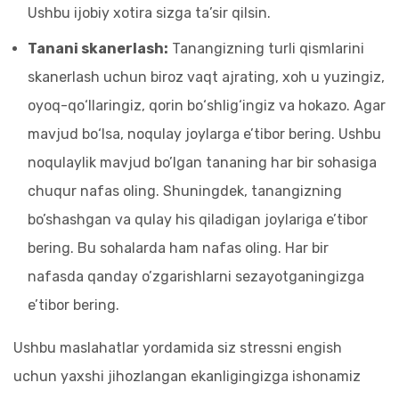
Ushbu ijobiy xotira sizga ta’sir qilsin.
Tanani skanerlash:
Tanangizning turli qismlarini
skanerlash uchun biroz vaqt ajrating, xoh u yuzingiz,
oyoq-qo‘llaringiz, qorin bo‘shlig‘ingiz va hokazo. Agar
mavjud bo‘lsa, noqulay joylarga e’tibor bering. Ushbu
noqulaylik mavjud bo’lgan tananing har bir sohasiga
chuqur nafas oling. Shuningdek, tanangizning
bo’shashgan va qulay his qiladigan joylariga e’tibor
bering. Bu sohalarda ham nafas oling. Har bir
nafasda qanday o’zgarishlarni sezayotganingizga
e’tibor bering.
Ushbu maslahatlar yordamida siz stressni engish
uchun yaxshi jihozlangan ekanligingizga ishonamiz