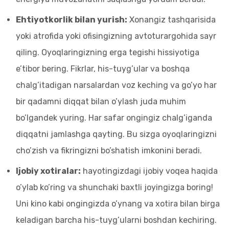
Ehtiyotkorlik bilan yurish:
Xonangiz tashqarisida
yoki atrofida yoki ofisingizning avtoturargohida sayr
qiling. Oyoqlaringizning erga tegishi hissiyotiga
e’tibor bering. Fikrlar, his-tuyg’ular va boshqa
chalg’itadigan narsalardan voz keching va go’yo har
bir qadamni diqqat bilan o’ylash juda muhim
bo’lgandek yuring. Har safar ongingiz chalg’iganda
diqqatni jamlashga qayting. Bu sizga oyoqlaringizni
cho’zish va fikringizni bo’shatish imkonini beradi.
Ijobiy xotiralar:
hayotingizdagi ijobiy voqea haqida
o’ylab ko’ring va shunchaki baxtli joyingizga boring!
Uni kino kabi ongingizda o’ynang va xotira bilan birga
keladigan barcha his-tuyg’ularni boshdan kechiring.