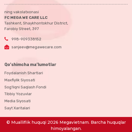
ning vakolatxonasi
FC MEGA WE CARE LLC
Tashkent, Shaykhontokhur District,
Farobiy Street, 397
998-909338152
sanjeev@megawecare.com
Qo’shimcha ma’lumotlar
Foydalanish Shartlari
Maxfiylik Siyosati
Sog’liqni Saqlash Fondi
Tibbiy Yozuvlar
Media Siyosati
Sayt Xaritalari
© Mualliflik huquqi 2026 Megavietnam. Barcha huquqlar
himoyalangan.