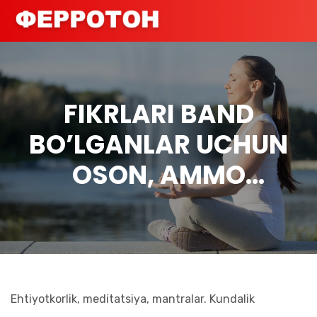
FIKRLARI BAND
BO’LGANLAR UCHUN
OSON, AMMO
SAMARALI
MEDITATSIYA
BO’YICHA
MASLAHATLAR
Ehtiyotkorlik, meditatsiya, mantralar. Kundalik