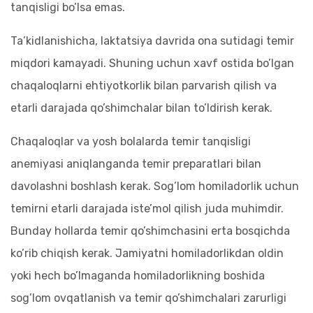
tanqisligi bo’lsa emas.
Ta’kidlanishicha, laktatsiya davrida ona sutidagi temir
miqdori kamayadi. Shuning uchun xavf ostida bo’lgan
chaqaloqlarni ehtiyotkorlik bilan parvarish qilish va
etarli darajada qo’shimchalar bilan to’ldirish kerak.
Chaqaloqlar va yosh bolalarda temir tanqisligi
anemiyasi aniqlanganda temir preparatlari bilan
davolashni boshlash kerak. Sog’lom homiladorlik uchun
temirni etarli darajada iste’mol qilish juda muhimdir.
Bunday hollarda temir qo’shimchasini erta bosqichda
ko’rib chiqish kerak. Jamiyatni homiladorlikdan oldin
yoki hech bo’lmaganda homiladorlikning boshida
sog’lom ovqatlanish va temir qo’shimchalari zarurligi