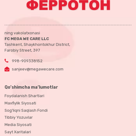
ning vakolatxonasi
FC MEGA WE CARE LLC
Tashkent, Shaykhontokhur District,
Farobiy Street, 397
998-909338152
sanjeev@megawecare.com
Qo’shimcha ma’lumotlar
Foydalanish Shartlari
Maxfiylik Siyosati
Sog’liqni Saqlash Fondi
Tibbiy Yozuvlar
Media Siyosati
Sayt Xaritalari