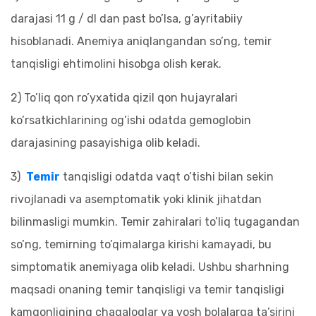
darajasi 11 g / dl dan past bo’lsa, g’ayritabiiy
hisoblanadi. Anemiya aniqlangandan so’ng, temir
tanqisligi ehtimolini hisobga olish kerak.
2) To’liq qon ro’yxatida qizil qon hujayralari
ko’rsatkichlarining og’ishi odatda gemoglobin
darajasining pasayishiga olib keladi.
3)
Temir
tanqisligi odatda vaqt o’tishi bilan sekin
rivojlanadi va asemptomatik yoki klinik jihatdan
bilinmasligi mumkin. Temir zahiralari to’liq tugagandan
so’ng, temirning to’qimalarga kirishi kamayadi, bu
simptomatik anemiyaga olib keladi. Ushbu sharhning
maqsadi onaning temir tanqisligi va temir tanqisligi
kamqonligining chaqaloqlar va yosh bolalarga ta’sirini