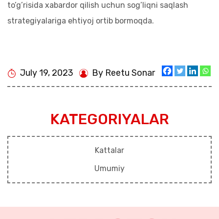
to’g’risida xabardor qilish uchun sog’liqni saqlash
strategiyalariga ehtiyoj ortib bormoqda.
July 19, 2023
By Reetu Sonar
KATEGORIYALAR
Kattalar
Umumiy