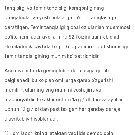
tanqisligi va temir tanqisligi kamqonligining
chaqaloqlar va yosh bolalarga ta’sirini aniqlashga
qaratilgan. Temir tanqisligi global oziqlanish muammosi
bo’lib, homilador ayollarning 52 foizini qamrab oladi.
Homiladorlik paytida to’g’ri kilogrammning etishmasligi
temir tanqisligining muhim ko’rsatkichidir.
Anemiya odatda gemoglobin darajasiga qarab
belgilanadi, bu ko’plab omillarga qarab o’zgarishi
mumkin, ularning eng muhimi yosh, jins va
madaniyatdir. Erkaklar uchun 13 g / dl dan va ayollar
uchun 12 g / dl dan past bo’lgan har qanday daraja
g’ayritabiiy hisoblanadi.
1) Homiladorlikning istalgan vaqtida gemoglobin