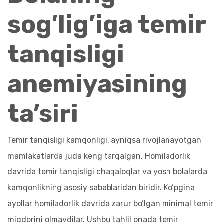
sog’lig’iga temir
tanqisligi
anemiyasining
ta’siri
Temir tanqisligi kamqonligi, ayniqsa rivojlanayotgan
mamlakatlarda juda keng tarqalgan. Homiladorlik
davrida temir tanqisligi chaqaloqlar va yosh bolalarda
kamqonlikning asosiy sabablaridan biridir. Ko’pgina
ayollar homiladorlik davrida zarur bo’lgan minimal temir
miqdorini olmaydilar. Ushbu tahlil onada temir