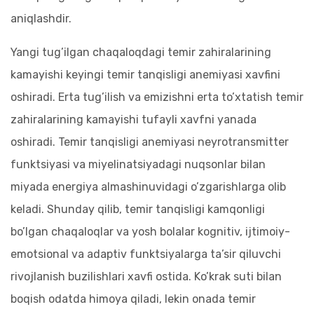
aniqlashdir.
Yangi tug’ilgan chaqaloqdagi temir zahiralarining
kamayishi keyingi temir tanqisligi anemiyasi xavfini
oshiradi. Erta tug’ilish va emizishni erta to’xtatish temir
zahiralarining kamayishi tufayli xavfni yanada
oshiradi. Temir tanqisligi anemiyasi neyrotransmitter
funktsiyasi va miyelinatsiyadagi nuqsonlar bilan
miyada energiya almashinuvidagi o’zgarishlarga olib
keladi. Shunday qilib, temir tanqisligi kamqonligi
bo’lgan chaqaloqlar va yosh bolalar kognitiv, ijtimoiy-
emotsional va adaptiv funktsiyalarga ta’sir qiluvchi
rivojlanish buzilishlari xavfi ostida. Ko’krak suti bilan
boqish odatda himoya qiladi, lekin onada temir