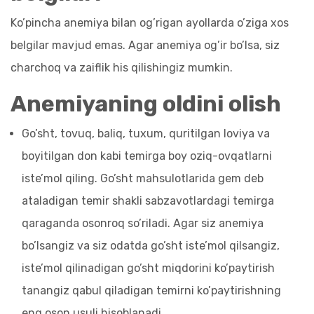
Ko’pincha anemiya bilan og’rigan ayollarda o’ziga xos
belgilar mavjud emas. Agar anemiya og’ir bo’lsa, siz
charchoq va zaiflik his qilishingiz mumkin.
Anemiyaning oldini olish
Go’sht, tovuq, baliq, tuxum, quritilgan loviya va
boyitilgan don kabi temirga boy oziq-ovqatlarni
iste’mol qiling. Go’sht mahsulotlarida gem deb
ataladigan temir shakli sabzavotlardagi temirga
qaraganda osonroq so’riladi. Agar siz anemiya
bo’lsangiz va siz odatda go’sht iste’mol qilsangiz,
iste’mol qilinadigan go’sht miqdorini ko’paytirish
tanangiz qabul qiladigan temirni ko’paytirishning
eng oson usuli hisoblanadi.