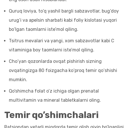
Quruq loviya, to‘q yashil bargli sabzavotlar, bug‘doy
urug‘i va apelsin sharbati kabi foliy kislotasi yuqori
bo‘lgan taomlarni iste’mol qiling.
Tsitrus mevalari va yangi, xom sabzavotlar kabi C
vitaminiga boy taomlarni iste’mol qiling.
Cho‘yan qozonlarda ovqat pishirish sizning
ovqatingizga 80 foizgacha ko‘proq temir qo‘shishi
mumkin.
Qo’shimcha folat o’z ichiga olgan prenatal
multivitamin va mineral tabletkalarni oling.
Temir qo’shimchalari
Ratsiondan yetarli miqdorda temir olish qiyin bo’lganligi