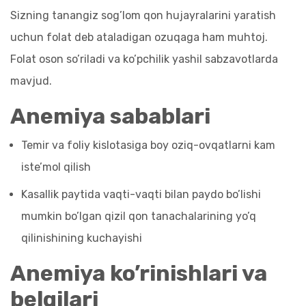
Sizning tanangiz sog’lom qon hujayralarini yaratish
uchun folat deb ataladigan ozuqaga ham muhtoj.
Folat oson so’riladi va ko’pchilik yashil sabzavotlarda
mavjud.
Anemiya sabablari
Temir va foliy kislotasiga boy oziq-ovqatlarni kam
iste’mol qilish
Kasallik paytida vaqti-vaqti bilan paydo bo’lishi
mumkin bo’lgan qizil qon tanachalarining yo’q
qilinishining kuchayishi
Anemiya ko’rinishlari va
belgilari