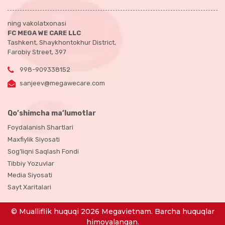
ning vakolatxonasi
FC MEGA WE CARE LLC
Tashkent, Shaykhontokhur District,
Farobiy Street, 397
998-909338152
sanjeev@megawecare.com
Qo’shimcha ma’lumotlar
Foydalanish Shartlari
Maxfiylik Siyosati
Sog’liqni Saqlash Fondi
Tibbiy Yozuvlar
Media Siyosati
Sayt Xaritalari
© Mualliflik huquqi 2026 Megavietnam. Barcha huquqlar
himoyalangan.