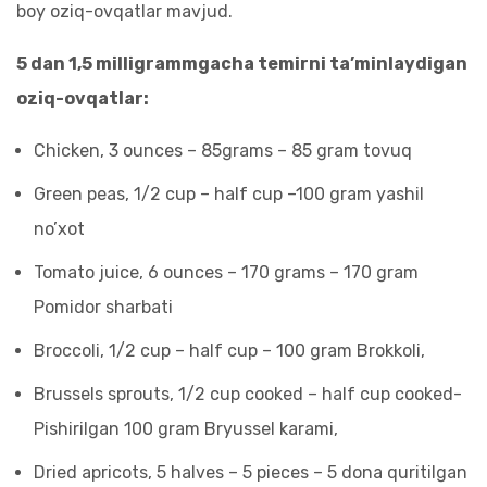
boy oziq-ovqatlar mavjud.
5 dan 1,5 milligrammgacha temirni ta’minlaydigan
oziq-ovqatlar:
Chicken, 3 ounces – 85grams – 85 gram tovuq
Green peas, 1/2 cup – half cup –100 gram yashil
no’xot
Tomato juice, 6 ounces – 170 grams – 170 gram
Pomidor sharbati
Broccoli, 1/2 cup –
half cup – 100 gram Brokkoli,
Brussels sprouts, 1/2 cup cooked –
half cup cooked-
Pishirilgan 100 gram Bryussel karami,
Dried apricots, 5 halves – 5 pieces – 5 dona quritilgan