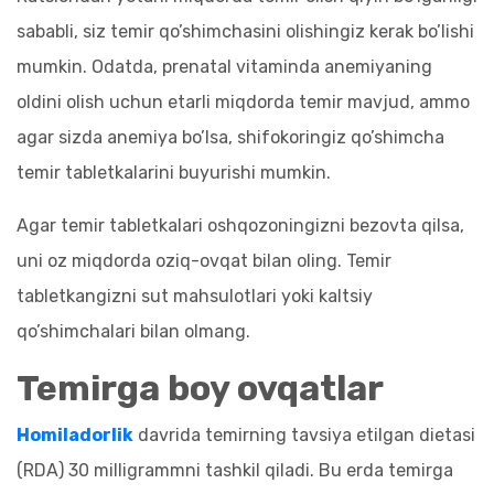
sababli, siz temir qo’shimchasini olishingiz kerak bo’lishi
mumkin. Odatda, prenatal vitaminda anemiyaning
oldini olish uchun etarli miqdorda temir mavjud, ammo
agar sizda anemiya bo’lsa, shifokoringiz qo’shimcha
temir tabletkalarini buyurishi mumkin.
Agar temir tabletkalari oshqozoningizni bezovta qilsa,
uni oz miqdorda oziq-ovqat bilan oling. Temir
tabletkangizni sut mahsulotlari yoki kaltsiy
qo’shimchalari bilan olmang.
Temirga boy ovqatlar
Homiladorlik
davrida temirning tavsiya etilgan dietasi
(RDA) 30 milligrammni tashkil qiladi. Bu erda temirga