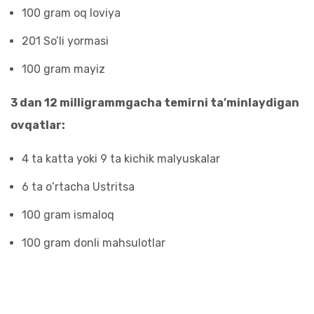
100 gram oq loviya
201 So’li yormasi
100 gram mayiz
3 dan 12 milligrammgacha temirni ta’minlaydigan
ovqatlar:
4 ta katta yoki 9 ta kichik malyuskalar
6 ta o‘rtacha Ustritsa
100 gram ismaloq
100 gram donli mahsulotlar