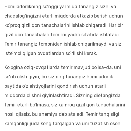
Homiladorlikning so’nggi yarmida tanangiz sizni va
chaqalog’ingizni etarli miqdorda etkazib berish uchun
ko’proq qizil qon tanachalarini ishlab chiqaradi. Har bir
qizil qon tanachalari temirni yadro sifatida ishlatadi.
Temir tanangiz tomonidan ishlab chiqarilmaydi va siz
iste’mol qilgan ovqatlardan so’rilishi kerak.
Ko’pgina oziq-ovqatlarda temir mavjud bo’lsa-da, uni
so’rib olish qiyin, bu sizning tanangiz homiladorlik
paytida o’z ehtiyojlarini qondirish uchun etarli
miqdorda olishni qiyinlashtiradi. Sizning dietangizda
temir etarli bo’lmasa, siz kamroq qizil qon tanachalarini
hosil qilasiz, bu anemiya deb ataladi. Temir tanqisligi
kamqonligi juda keng tarqalgan va uni tuzatish oson.