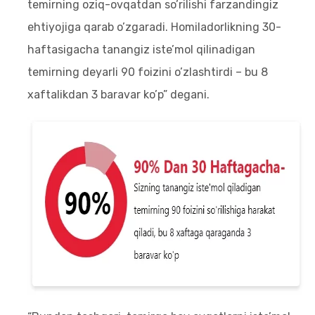
temirning oziq-ovqatdan so’rilishi farzandingiz
ehtiyojiga qarab o’zgaradi. Homiladorlikning 30-
haftasigacha tanangiz iste’mol qilinadigan
temirning deyarli 90 foizini o’zlashtirdi – bu 8
xaftalikdan 3 baravar ko’p” degani.