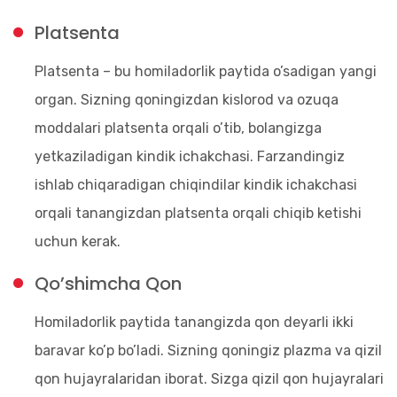
Platsenta
Platsenta – bu homiladorlik paytida o’sadigan yangi
organ. Sizning qoningizdan kislorod va ozuqa
moddalari platsenta orqali o’tib, bolangizga
yetkaziladigan kindik ichakchasi. Farzandingiz
ishlab chiqaradigan chiqindilar kindik ichakchasi
orqali tanangizdan platsenta orqali chiqib ketishi
uchun kerak.
Qo’shimcha Qon
Homiladorlik paytida tanangizda qon deyarli ikki
baravar ko’p bo’ladi. Sizning qoningiz plazma va qizil
qon hujayralaridan iborat. Sizga qizil qon hujayralari