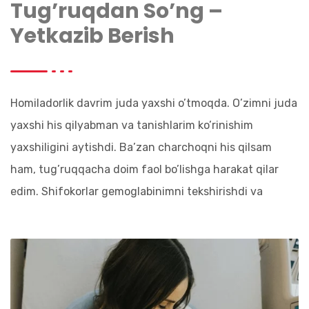
Tug’ruqdan So’ng –
Yetkazib Berish
Homiladorlik davrim juda yaxshi o’tmoqda. O’zimni juda
yaxshi his qilyabman va tanishlarim ko’rinishim
yaxshiligini aytishdi. Ba’zan charchoqni his qilsam
ham, tug’ruqqacha doim faol bo’lishga harakat qilar
edim. Shifokorlar gemoglabinimni tekshirishdi va
homiladorlikdan keyin u biroz tushgan edi lekin hech
qachon animiya bo’lmaganman. Brachasi shunchalik
yaxshi ediki, men hech qanday muammo bo’lmaydi deb
o’ylagan edim, biroq hech kim ertaga nima bo’lishini
bilmaydi. Men keserva qildirishni hohlamagan edim ,