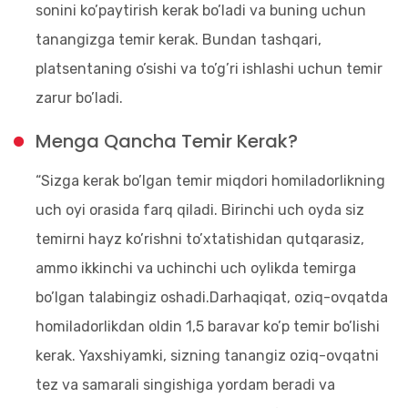
sonini ko’paytirish kerak bo’ladi va buning uchun
tanangizga temir kerak. Bundan tashqari,
platsentaning o’sishi va to’g’ri ishlashi uchun temir
zarur bo’ladi.
Menga Qancha Temir Kerak?
“Sizga kerak bo’lgan temir miqdori homiladorlikning
uch oyi orasida farq qiladi. Birinchi uch oyda siz
temirni hayz ko’rishni to’xtatishidan qutqarasiz,
ammo ikkinchi va uchinchi uch oylikda temirga
bo’lgan talabingiz oshadi.Darhaqiqat, oziq-ovqatda
homiladorlikdan oldin 1,5 baravar ko’p temir bo’lishi
kerak. Yaxshiyamki, sizning tanangiz oziq-ovqatni
tez va samarali singishiga yordam beradi va