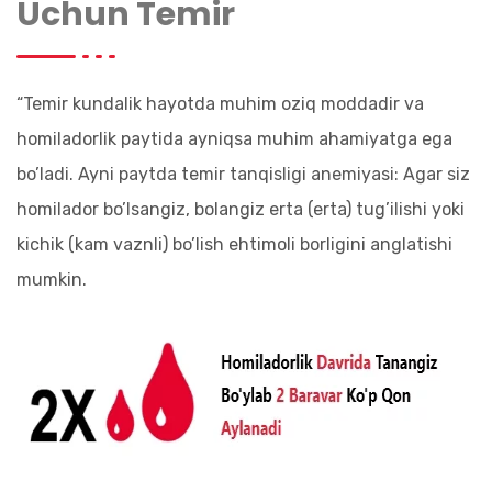
Uchun Temir
“Temir kundalik hayotda muhim oziq moddadir va
homiladorlik paytida ayniqsa muhim ahamiyatga ega
bo’ladi. Ayni paytda temir tanqisligi anemiyasi: Agar siz
homilador bo’lsangiz, bolangiz erta (erta) tug’ilishi yoki
kichik (kam vaznli) bo’lish ehtimoli borligini anglatishi
mumkin.