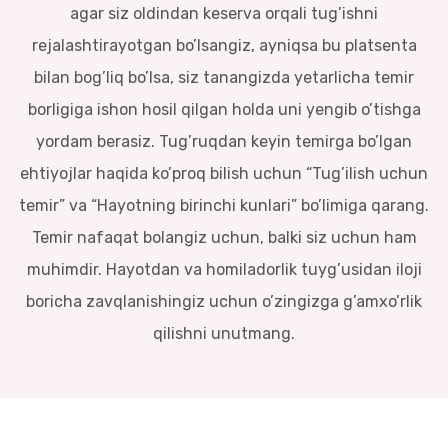
agar siz oldindan keserva orqali tug’ishni
rejalashtirayotgan bo’lsangiz, ayniqsa bu platsenta
bilan bog’liq bo’lsa, siz tanangizda yetarlicha temir
borligiga ishon hosil qilgan holda uni yengib o’tishga
yordam berasiz. Tug’ruqdan keyin temirga bo’lgan
ehtiyojlar haqida ko’proq bilish uchun “Tug’ilish uchun
temir” va “Hayotning birinchi kunlari” bo’limiga qarang.
Temir nafaqat bolangiz uchun, balki siz uchun ham
muhimdir. Hayotdan va homiladorlik tuyg’usidan iloji
boricha zavqlanishingiz uchun o’zingizga g’amxo’rlik
qilishni unutmang.